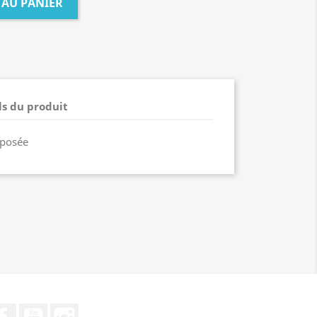
 AU PANIER
ls du produit
déposée
Facebook
YouTube
Instagram