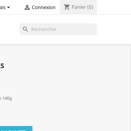
shopping_cart


Panier
(0)
ais
Connexion
search
ES
n 140g